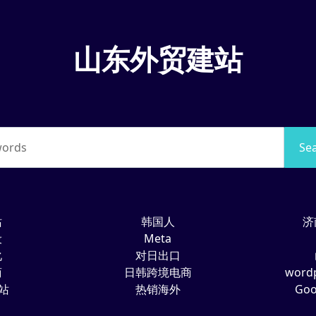
山东外贸建站
words
Se
站
韩国人
济
设
Meta
化
对日出口
商
日韩跨境电商
wor
建站
热销海外
Go