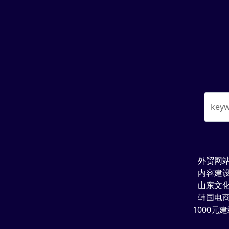
key
外贸网
内容建
山东文
韩国电
1000元